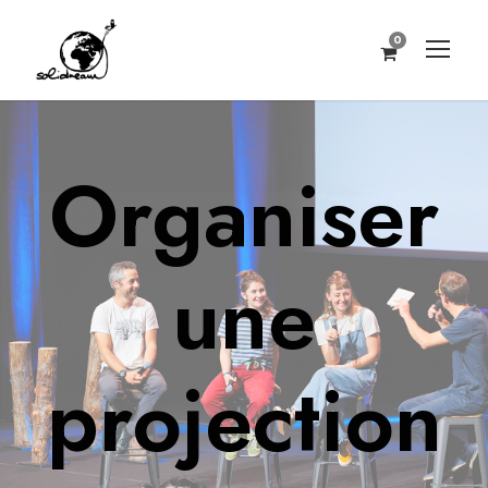
0
Organiser
une
projection