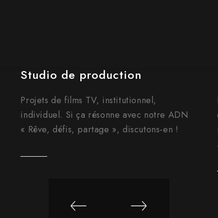
 d’aventure
Studio
Se rencontrer
Qui som
Studio de production
Projets de films TV, institutionnel,
individuel. Si ça résonne avec notre ADN
« Rêve, défis, partage », discutons-en !