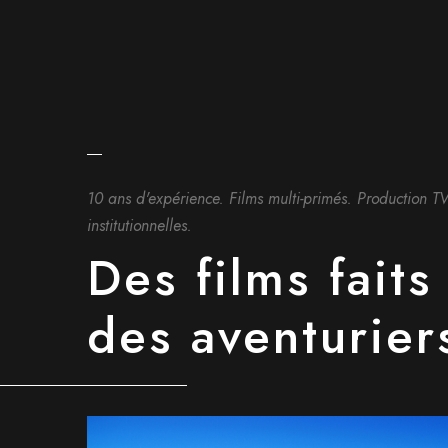
10 ans d'expérience. Films multi-primés. Production T
institutionnelles.
Des films faits
des aventurier