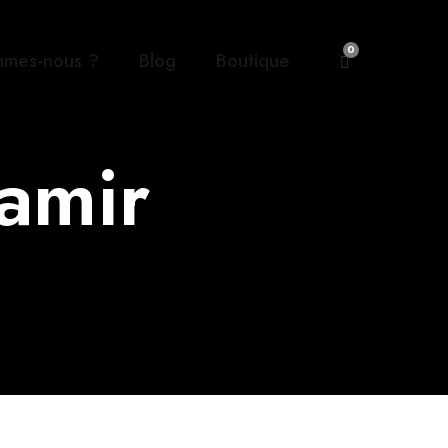
0
mmes-nous ?
Blog
Boutique
amir