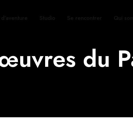
s d’aventure
Studio
Se rencontrer
Qui so
 œuvres du P