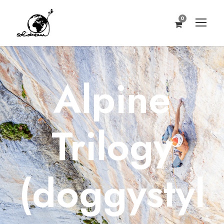
0
Alpine
Trilogy
(doggystyl