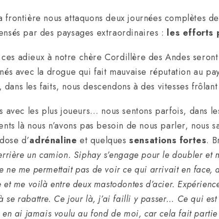
 frontière nous attaquons deux journées complètes de 
sés par des paysages extraordinaires :
les efforts
ces adieux à notre chère Cordillère des Andes seront 
nnés avec la drogue qui fait mauvaise réputation au pa
ut, dans les faits, nous descendons à des vitesses frôla
es avec les plus joueurs… nous sentons parfois, dans l
ts là nous n’avons pas besoin de nous parler, nous sa
dose d’
adrénaline
et quelques
sensations fortes
. B
derrière un camion. Siphay s’engage pour le doubler et 
age ne me permettait pas de voir ce qui arrivait en face,
 et me voilà entre deux mastodontes d’acier. Expérience
e rabattre. Ce jour là, j’ai failli y passer… Ce qui est e
en ai jamais voulu au fond de moi, car cela fait partie 