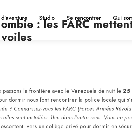
s d’aventure
Studio
Se rencontrer
Qui so
lombie : les FARC metten
 voiles
passons la frontière avec le Venezuela de nuit le
25
r dormir nous font rencontrer la police locale qui s’é
squée ? Connaissez-vous les FARC (Forces Armées Révol
s elles sont installées 1km dans l’autre sens. Vous ne po
escortent vers un collège privé pour dormir en sécurité