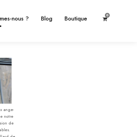
0
mes-nous ?
Blog
Boutique
–
x ange-
de notre
sion de
ables.
llard de