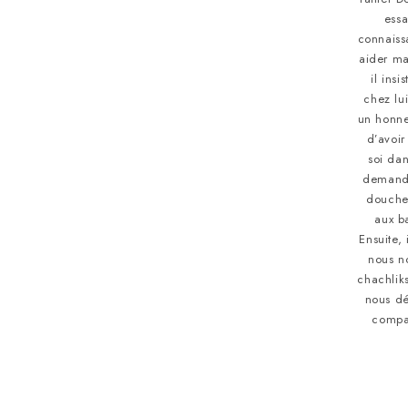
essa
connaiss
aider mai
il insi
chez lu
un honneu
d’avoir
soi dan
demand
douche
aux ba
Ensuite, 
nous no
chachlik
nous dé
compa