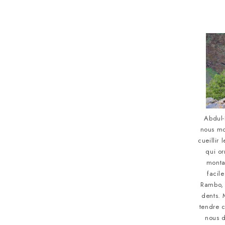
Abdul-
nous mo
cueillir
qui or
montag
facil
Rambo, 
dents. M
tendre 
nous 