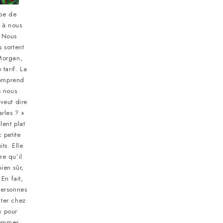
pe de
 à nous
. Nous
 sortent
Morgan,
tarif. La
omprend
s nous
veut dire
arles ? »
lent plat
 petite
its. Elle
re qu’il
bien sûr,
 En fait,
personnes
iter chez
u pour
sommes