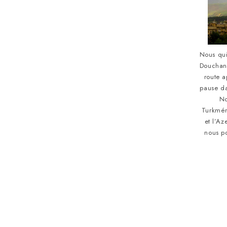
Nous qui
Douchan
route 
pause da
No
Turkmén
et l’Az
nous p