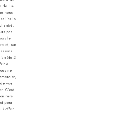
 de lui-
ue nous
rallier la
uchanbé.
urs pas
uis le
re et, sur
passons
’arrête 2
frir à
ous ne
emercier,
 de vue
r. C’est
ion rare
et pour
i offrir.