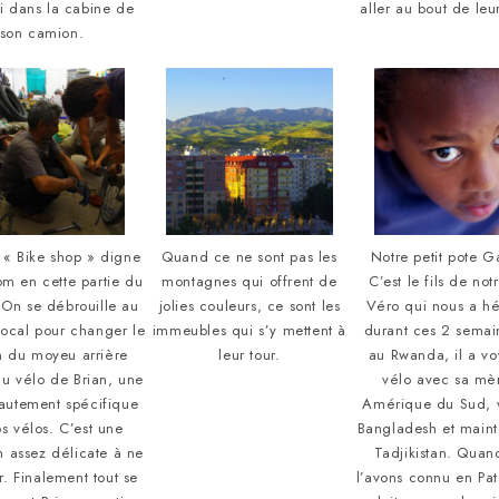
i dans la cabine de
aller au bout de leu
son camion.
 « Bike shop » digne
Quand ce ne sont pas les
Notre petit pote Ga
m en cette partie du
montagnes qui offrent de
C’est le fils de no
On se débrouille au
jolies couleurs, ce sont les
Véro qui nous a h
ocal pour changer le
immeubles qui s’y mettent à
durant ces 2 semai
n du moyeu arrière
leur tour.
au Rwanda, il a v
du vélo de Brian, une
vélo avec sa mè
autement spécifique
Amérique du Sud, 
os vélos. C’est une
Bangladesh et maint
n assez délicate à ne
Tadjikistan. Quan
r. Finalement tout se
l’avons connu en Pat