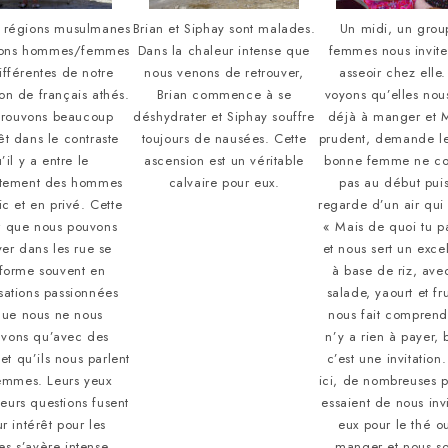
 régions musulmanes
Brian et Siphay sont malades.
Un midi, un grou
tions hommes/femmes
Dans la chaleur intense que
femmes nous invite
ifférentes de notre
nous venons de retrouver,
asseoir chez elle
on de français athés.
Brian commence à se
voyons qu’elles nous
trouvons beaucoup
déshydrater et Siphay souffre
déjà à manger et 
êt dans le contraste
toujours de nausées. Cette
prudent, demande le 
’il y a entre le
ascension est un véritable
bonne femme ne c
tement des hommes
calvaire pour eux.
pas au début pui
ic et en privé. Cette
regarde d’un air qui 
 que nous pouvons
« Mais de quoi tu p
er dans les rue se
et nous sert un excel
sforme souvent en
à base de riz, avec
sations passionnées
salade, yaourt et fru
que nous ne nous
nous fait comprend
uvons qu’avec des
n’y a rien à payer, 
t qu’ils nous parlent
c’est une invitation.
emmes. Leurs yeux
ici, de nombreuses 
 leurs questions fusent
essaient de nous inv
ur intérêt pour les
eux pour le thé o
s s’avère intense.
manger et nous 