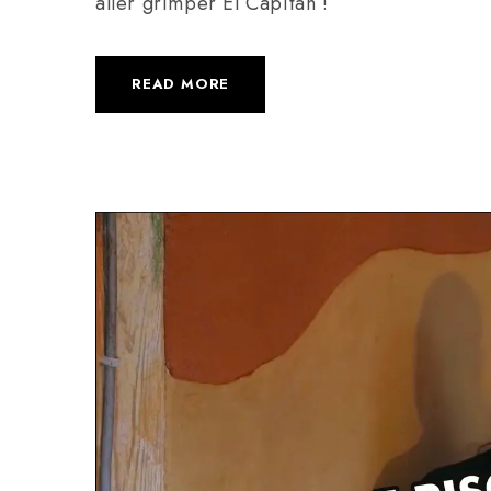
aller grimper El Capitan !
READ MORE