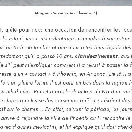
Morgan s'arrache les cheveux :-)
t, a été pour nous une occasion de rencontrer les loc
 le volant, une croix catholique suspendue à son rétrov
 est en train de tomber et que nous attendons depuis des
rapidement qu’il a passé 10 ans,
clandestinement
, aux
e s’il peut m’expliquer comment il a réussi à passer la f
dresse d’un « contact » à Phoenix, en Arizona. De là il
ois en pleine forme il est parti en bus dans la région
t inhabitées. Puis il a pris la direction du Nord en vei
explique que les seules personnes qu’il a vu étaient des
oif
sur le chemin… En effet, suivant la période, les jour
 arrive à rejoindre la ville de Phoenix où il rencontre le
vec d’autres mexicains, et lui explique qu’il doit attend