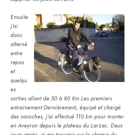
Ensuite
j’ai
donc
alterné
entre
repos
et
quelqu
es
sorties allant de 50 à 80 Km.Les premiers
entrainement Dernièrement, équipé et chargé
des sacoches, j’ai effectué 110 km pour monter
en Aveyron depuis le plateau du Larzac. Deux
jours après, je me trouvais sur le chemin du