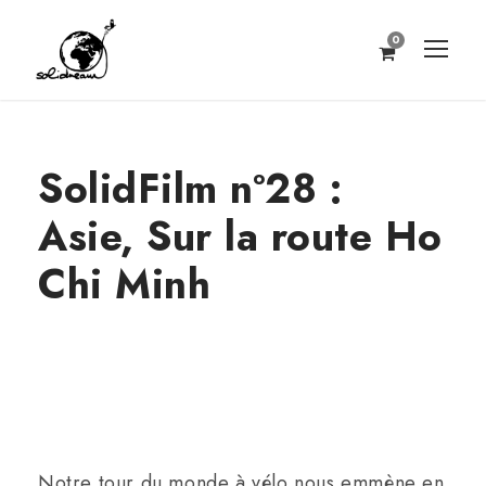
0
SolidFilm nº28 :
Asie, Sur la route Ho
Chi Minh
Notre tour du monde à vélo nous emmène en